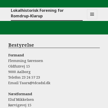
Lokalhistorisk Forening for
Romdrup-Klarup
MENU
OG
WIDGETS
Bestyrelse
Formand
Flemming Sørensen
Oldfuxvej 15
9000 Aalborg
Telefon 23 24 57 23
Email Taars@tdcadsl.dk
Næstformand
Eluf Mikkelsen
Rørvigsvej 15